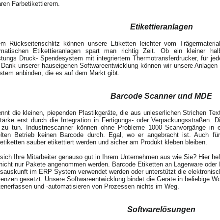
ren Farbetikettierern.
Etikettieranlagen
em Rückseitenschlitz können unsere Etiketten leichter vom Trägermateria
omatischen Etikettieranlagen spart man richtig Zeit. Ob ein kleiner halb
stungs Druck- Spendesystem mit integriertem Thermotransferdrucker, für je
 Dank unserer hauseigenen Softwareentwicklung können wir unsere Anlagen
tem anbinden, die es auf dem Markt gibt.
Barcode Scanner und MDE
nnt die kleinen, piependen Plastikgeräte, die aus unleserlichen Strichen Te
tärke erst durch die Integration in Fertigungs- oder Verpackungsstraßen. D
 zu tun. Industriescanner können ohne Probleme 1000 Scanvorgänge in e
lten Betrieb keinen Barcode durch. Egal, wo er angebracht ist. Auch für
etiketten sauber etikettiert werden und sicher am Produkt kleben bleiben.
ich Ihre Mitarbeiter genauso gut in Ihrem Unternehmen aus wie Sie? Hier he
nicht nur Pakete angenommen werden. Barcode Etiketten an Lagerware oder R
auskunft im ERP System verwendet werden oder unterstützt die elektronische
enzen gesetzt. Unsere Softwareentwicklung bindet die Geräte in beliebige W
enerfassen und -automatisieren von Prozessen nichts im Weg.
Softwarelösungen