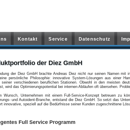
uns
Kontakt
Service
Datenschutz
Im
uktportfolio der Diez GmbH
ndung der Diez GmbH brachte Andreas Diez nicht nur seinen Namen mit in
eine persönliche Philosophie: innovative System-Lösungen aus einer Ha
 seiner verschiedenen beruflichen Stationen. Obwohl in den meisten deu
t, wird das Optimierungspotential bei internen Abläufen oft übersehen. Proble
 Wunsch, Unternehmen mit einem Full-Service-Konzept betreuen zu könne
ierungs- und Autoident-Branche, entstand die Diez GmbH. So setzt das Unte
ert innovative, speziell auf die Bedürfnisse seiner Kunden zugeschnittene Lös
ligentes Full Service Programm