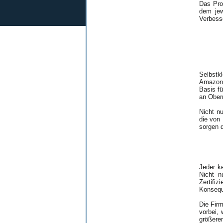
Das Pro
dem jew
Verbesse
Selbstk
Amazon 
Basis fü
an Ober
Nicht n
die von
sorgen d
Jeder k
Nicht n
Zertifi
Konsequ
Die Fir
vorbei,
größere