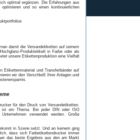
ch optimal ergänzen. Die Erfahrungen aus
ptimieren und so einen kontinuierlichen
 man damit die Versandetiketten auf seinem
Hochglanz-Produktetikett in Farbe oder als
etet unsere Etikettenproduktion eine Vielfalt
n Etikettenmaterial und Transferbänder auf
ieren wir den Verschleiß Ihrer Anlagen und
ostenersparnis.
teme
ucker für den Druck von Versandetiketten.
) ist ein Thema. Bei jeder DIN oder ISO
 im Unternehmen verwendet werden. Große
ekonnt in Szene setzt. Und an keinem ging
lich, dass sich Farbetikettendrucker immer
n wir das beste Ergebnis aus den am Markt