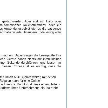
l gelöst werden. Aber erst mit Halb- oder
automatischer Rollenetikettierer oder ein
des Anwendungsgebiet gibt es die passende
 an nahezu jede Datenbank, Steuerung oder
xt machen. Dabei zeigen die Lesegeräte Ihre
iese Geräte haben nichts mit ihren kleinen
iner Sekunde durchführen, und lassen im
 diesen Prozess ist es wichtig, dass die
lfen Ihnen MDE Geräte weiter, mit denen
egalen kann für eine Online-
 Inventur. Damit sind den kleinen Helfern
orkflows Ihres Unternehmens ein, so steht