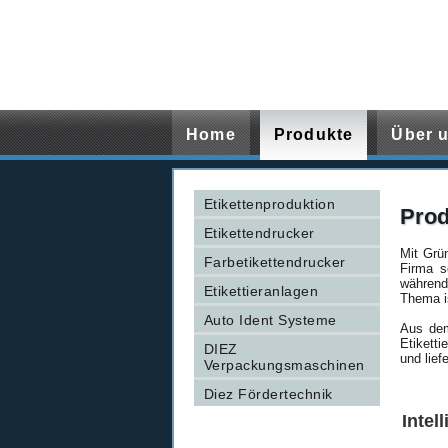
Home
Produkte
Home
Produkte
Über 
Etikettenproduktion
Prod
Etikettendrucker
Mit Grü
Farbetikettendrucker
Firma s
während
Etikettieranlagen
Thema is
Auto Ident Systeme
Aus dem
Etikett
DIEZ
und lief
Verpackungsmaschinen
Diez Fördertechnik
Intel