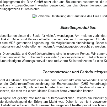
duktprogramm der Diez GmbH setzt sich aus Bausteinen zusammen, die si
eiligen Prozess-Segment werden verwendet, um das Gesamtkonzept zu o
rungsprozess zu realisieren.
Etikettenproduktion
lebeetiketten bieten die Basis für viele Anwendungen. Am meisten verbindet
Paket. Dabei sind Versandetiketten nur ein kleines Einsatzgebiet. Ob als 
r eine MDE gesteuerte Lagerlösung, die Möglichkeiten sind vielfältig. Daher bi
materialien und Klebstoffen um jedem Anwendungsgebiet gerecht zu werden.
ur Druckqualität und Oberflächenhaftung sind in unserem Fokus. Wir stimme
 Ihnen eingesetzten Etikettendrucker oder Spendesysteme ab. Dadurch minim
urch niedrigere Wartungsintervalle und reduzierte Stillstandszeiten für eine K
Thermodrucker und Farbdrucksys
ennt die kleinen Thermodrucker aus dem Supermarkt oder verwendet Tischdr
ur die Gefahrenstoffkennzeichnung für Endverbraucher (GHS Verordnung
zierung wird geprüft, ob unbeschriftete Flaschen mit Gefahrenstoffen
enzen, die man mit einem kleinen Drucker hätte vermeiden können.
ma Apple hat gezeigt, wie man mit außergewöhnlichen Designs ein Produkt g
 wie durchschlagend der Erfolg am Markt war. Daher ist es nicht verwunder
r Beliebtheit erfreuen. Dank unserer hauseigenen Etikettenproduktion hole