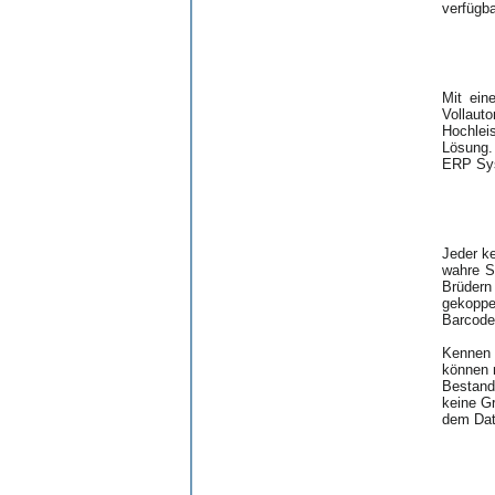
verfügba
Mit ein
Vollaut
Hochlei
Lösung.
ERP Sys
Jeder ke
wahre S
Brüdern
gekoppe
Barcode
Kennen s
können 
Bestands
keine Gr
dem Dat